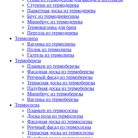
Ступени из термодерева
Паркетная доска из термодерева
Брус из термодревесины
Минибрус из термодерева
Термовагонка для бани
Пергола из термодерева
Термолипа
Вагонка из термолипы
Полок из термолипы
Галтель из термолипы
Термобереза
Планкен из термоберезы
Фасадная доска из термоберезы
Реечный фасад из термоберезы
Террасная доска из термоберезы
Палубная доска из термоберезы
Минибрус из термоберезы
Вагонка из термоберезы
Термососна
Планкен из термососны
Доска пола из термососны
Фасадная доска из термососны
Реечный фасад из термососны
Террасная доска из термососны