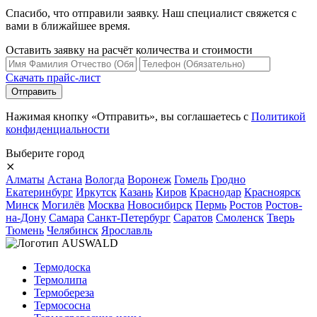
Спасибо, что отправили заявку. Наш специалист свяжется с
вами в ближайшее время.
Оставить заявку на расчёт количества и стоимости
Скачать прайс-лист
Нажимая кнопку «Отправить», вы соглашаетесь с
Политикой
конфиденциальности
Выберите город
⨯
Алматы
Астана
Вологда
Воронеж
Гомель
Гродно
Екатеринбург
Иркутск
Казань
Киров
Краснодар
Красноярск
Минск
Могилёв
Москва
Новосибирск
Пермь
Ростов
Ростов-
на-Дону
Самара
Санкт-Петербург
Саратов
Смоленск
Тверь
Тюмень
Челябинск
Ярославль
Термодоска
Термолипа
Термобереза
Термососна