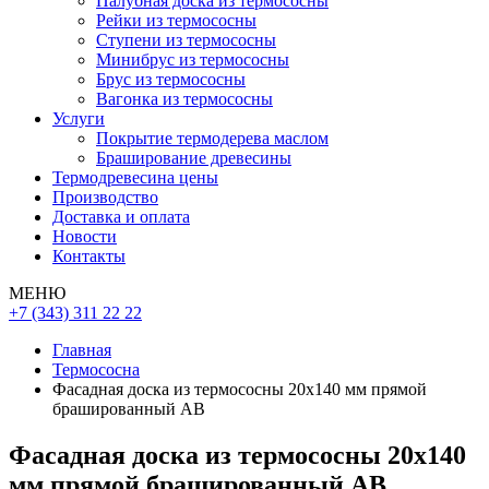
Палубная доска из термососны
Рейки из термососны
Ступени из термососны
Минибрус из термососны
Брус из термососны
Вагонка из термососны
Услуги
Покрытие термодерева маслом
Браширование древесины
Термодревесина цены
Производство
Доставка и оплата
Новости
Контакты
МЕНЮ
+7 (343) 311 22 22
Главная
Термососна
Фасадная доска из термососны 20х140 мм прямой
брашированный АВ
Фасадная доска из термососны 20х140
мм прямой брашированный АВ