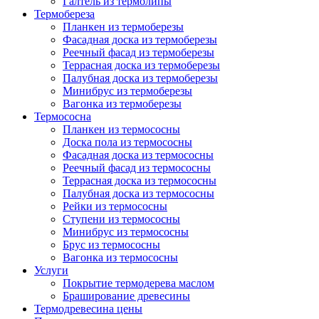
Галтель из термолипы
Термобереза
Планкен из термоберезы
Фасадная доска из термоберезы
Реечный фасад из термоберезы
Террасная доска из термоберезы
Палубная доска из термоберезы
Минибрус из термоберезы
Вагонка из термоберезы
Термососна
Планкен из термососны
Доска пола из термососны
Фасадная доска из термососны
Реечный фасад из термососны
Террасная доска из термососны
Палубная доска из термососны
Рейки из термососны
Ступени из термососны
Минибрус из термососны
Брус из термососны
Вагонка из термососны
Услуги
Покрытие термодерева маслом
Браширование древесины
Термодревесина цены