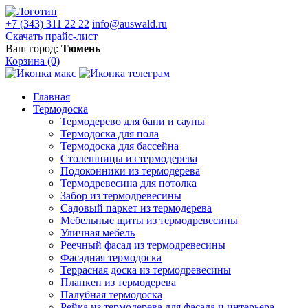
+7 (343) 311 22 22
info@auswald.ru
Скачать прайс-лист
Ваш город:
Тюмень
Корзина
(0)
Главная
Термодоска
Термодерево для бани и сауны
Термодоска для пола
Термодоска для бассейна
Столешницы из термодерева
Подоконники из термодерева
Термодревесина для потолка
Забор из термодревесины
Садовый паркет из термодерева
Мебельные щиты из термодревесины
Уличная мебель
Реечный фасад из термодревесины
Фасадная термодоска
Террасная доска из термодревесины
Планкен из термодерева
Палубная термодоска
Рейка из термодерева для фасада и интерьера