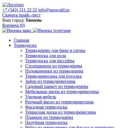
+7 (343) 311 22 22
info@auswald.ru
Скачать прайс-лист
Ваш город:
Тюмень
Корзина
(0)
Главная
Термодоска
Термодерево для бани и сауны
Термодоска для пола
Термодоска для бассейна
Столешницы из термодерева
Подоконники из термодерева
Термодревесина для потолка
Забор из термодревесины
Садовый паркет из термодерева
Мебельные щиты из термодревесины
Уличная мебель
Реечный фасад из термодревесины
Фасадная термодоска
Террасная доска из термодревесины
Планкен из термодерева
Палубная термодоска
Рейка из термодерева для фасада и интерьера