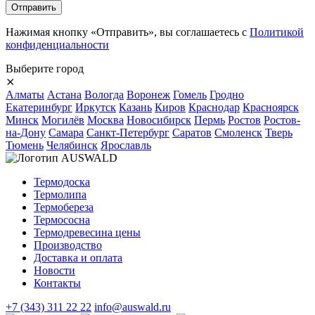
Нажимая кнопку «Отправить», вы соглашаетесь с
Политикой
конфиденциальности
Выберите город
⨯
Алматы
Астана
Вологда
Воронеж
Гомель
Гродно
Екатеринбург
Иркутск
Казань
Киров
Краснодар
Красноярск
Минск
Могилёв
Москва
Новосибирск
Пермь
Ростов
Ростов-
на-Дону
Самара
Санкт-Петербург
Саратов
Смоленск
Тверь
Тюмень
Челябинск
Ярославль
Термодоска
Термолипа
Термобереза
Термососна
Термодревесина цены
Производство
Доставка и оплата
Новости
Контакты
+7 (343) 311 22 22
info@auswald.ru