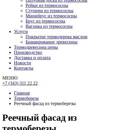
Палубная доска из термососны
Рейки из термососны
Ступени из термососны
Минибрус из термососны
Брус из термососны
Вагонка из термососны
Услуги
Покрытие термодерева маслом
Браширование древесины
Термодревесина цены
Производство
Доставка и оплата
Новости
Контакты
МЕНЮ
+7 (343) 311 22 22
Главная
Термобереза
Реечный фасад из термоберезы
Реечный фасад из
термоберезы