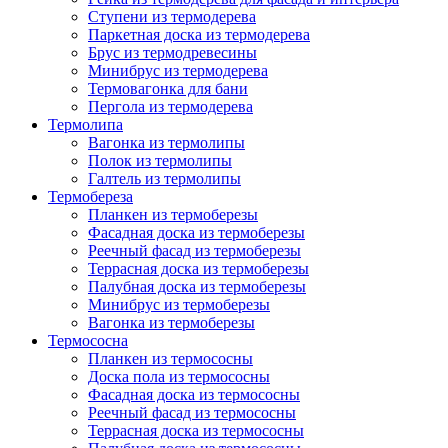
Ступени из термодерева
Паркетная доска из термодерева
Брус из термодревесины
Минибрус из термодерева
Термовагонка для бани
Пергола из термодерева
Термолипа
Вагонка из термолипы
Полок из термолипы
Галтель из термолипы
Термобереза
Планкен из термоберезы
Фасадная доска из термоберезы
Реечный фасад из термоберезы
Террасная доска из термоберезы
Палубная доска из термоберезы
Минибрус из термоберезы
Вагонка из термоберезы
Термососна
Планкен из термососны
Доска пола из термососны
Фасадная доска из термососны
Реечный фасад из термососны
Террасная доска из термососны