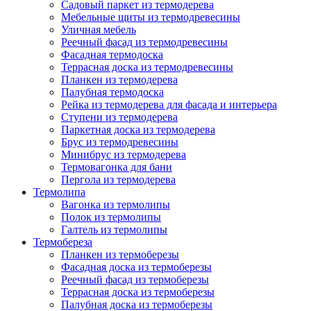
Садовый паркет из термодерева
Мебельные щиты из термодревесины
Уличная мебель
Реечный фасад из термодревесины
Фасадная термодоска
Террасная доска из термодревесины
Планкен из термодерева
Палубная термодоска
Рейка из термодерева для фасада и интерьера
Ступени из термодерева
Паркетная доска из термодерева
Брус из термодревесины
Минибрус из термодерева
Термовагонка для бани
Пергола из термодерева
Термолипа
Вагонка из термолипы
Полок из термолипы
Галтель из термолипы
Термобереза
Планкен из термоберезы
Фасадная доска из термоберезы
Реечный фасад из термоберезы
Террасная доска из термоберезы
Палубная доска из термоберезы