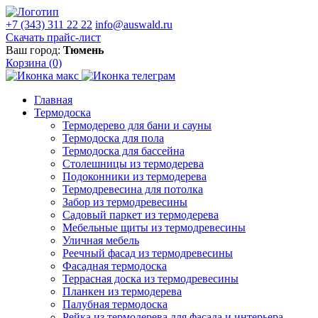
+7 (343) 311 22 22
info@auswald.ru
Скачать прайс-лист
Ваш город:
Тюмень
Корзина
(0)
Главная
Термодоска
Термодерево для бани и сауны
Термодоска для пола
Термодоска для бассейна
Столешницы из термодерева
Подоконники из термодерева
Термодревесина для потолка
Забор из термодревесины
Садовый паркет из термодерева
Мебельные щиты из термодревесины
Уличная мебель
Реечный фасад из термодревесины
Фасадная термодоска
Террасная доска из термодревесины
Планкен из термодерева
Палубная термодоска
Рейка из термодерева для фасада и интерьера