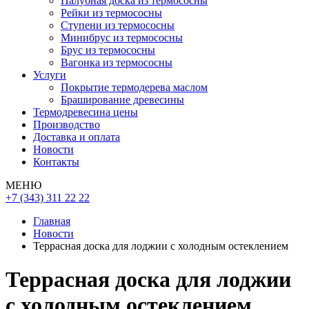
Палубная доска из термососны
Рейки из термососны
Ступени из термососны
Минибрус из термососны
Брус из термососны
Вагонка из термососны
Услуги
Покрытие термодерева маслом
Браширование древесины
Термодревесина цены
Производство
Доставка и оплата
Новости
Контакты
МЕНЮ
+7 (343) 311 22 22
Главная
Новости
Террасная доска для лоджии с холодным остеклением
Террасная доска для лоджии
с холодным остеклением