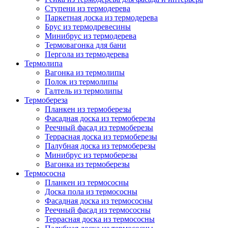
Ступени из термодерева
Паркетная доска из термодерева
Брус из термодревесины
Минибрус из термодерева
Термовагонка для бани
Пергола из термодерева
Термолипа
Вагонка из термолипы
Полок из термолипы
Галтель из термолипы
Термобереза
Планкен из термоберезы
Фасадная доска из термоберезы
Реечный фасад из термоберезы
Террасная доска из термоберезы
Палубная доска из термоберезы
Минибрус из термоберезы
Вагонка из термоберезы
Термососна
Планкен из термососны
Доска пола из термососны
Фасадная доска из термососны
Реечный фасад из термососны
Террасная доска из термососны