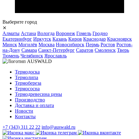
Выберите город
⨯
Алматы
Астана
Вологда
Воронеж
Гомель
Гродно
Екатеринбург
Иркутск
Казань
Киров
Краснодар
Красноярск
Минск
Могилёв
Москва
Новосибирск
Пермь
Ростов
Ростов-
на-Дону
Самара
Санкт-Петербург
Саратов
Смоленск
Тверь
Тюмень
Челябинск
Ярославль
Термодоска
Термолипа
Термобереза
Термососна
Термодревесина цены
Производство
Доставка и оплата
Новости
Контакты
+7 (343) 311 22 22
info@auswald.ru