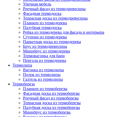
Уличная мебель
Реечный фасад из термодревесины
Фасадная термодоска
Террасная доска из термодревесины
Планкен из термодерева
Палубная термодоска
Рейка из термодерева для фасада и интерьера
Ступени из термодерева
Паркетная доска из термодерева
Брус из термодревесины
Минибрус из термодерева
Термовагонка для бани
Пергола из термодерева
Термолипа
Вагонка из термолипы
Полок из термолипы
Галтель из термолипы
Термобереза
Планкен из термоберезы
Фасадная доска из термоберезы
Реечный фасад из термоберезы
Террасная доска из термоберезы
Палубная доска из термоберезы
Минибрус из термоберезы
Вагонка из термоберезы