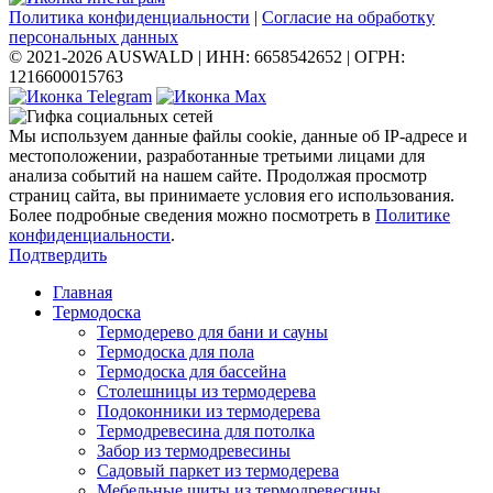
Политика конфиденциальности
|
Согласие на обработку
персональных данных
© 2021-2026 AUSWALD
|
ИНН: 6658542652
|
ОГРН:
1216600015763
Мы используем данные файлы cookie, данные об IP-адресе и
местоположении, разработанные третьими лицами для
анализа событий на нашем сайте. Продолжая просмотр
страниц сайта, вы принимаете условия его использования.
Более подробные сведения можно посмотреть в
Политике
конфиденциальности
.
Подтвердить
Главная
Термодоска
Термодерево для бани и сауны
Термодоска для пола
Термодоска для бассейна
Столешницы из термодерева
Подоконники из термодерева
Термодревесина для потолка
Забор из термодревесины
Садовый паркет из термодерева
Мебельные щиты из термодревесины